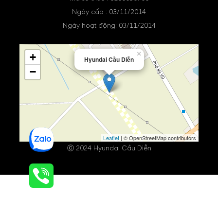
Ngày cấp : 03/11/2014
Ngày hoạt động: 03/11/2014
×
+
Hyundai Cầu Diễn
−
Leaflet
| © OpenStreetMap contributors
ⓒ 2024 Hyundai Cầu Diễn