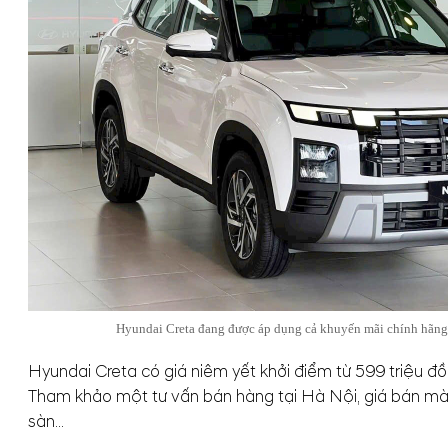
Hyundai Creta đang được áp dụng cả khuyến mãi chính hãng v
Hyundai Creta có giá niêm yết khởi điểm từ 599 triệu đồn
Tham khảo một tư vấn bán hàng tại Hà Nội, giá bán mà đ
sàn...