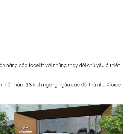
n nâng cấp facelift với những thay đổi chủ yếu ở thiết
hầm hố, mâm 18 inch ngang ngửa các đối thủ như Xforce