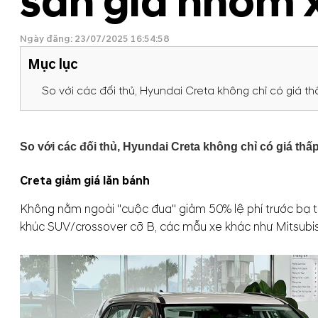
sàn giá nhóm 
Ngày đăng: 23/07/2025 16:54:58
Mục lục
So với các đối thủ, Hyundai Creta không chỉ có giá
So với các đối thủ, Hyundai Creta không chỉ có giá th
Creta giảm giá lăn bánh
Không nằm ngoài "cuộc đua" giảm 50% lệ phí trước bạ tr
khúc SUV/crossover cỡ B, các mẫu xe khác như Mitsubishi