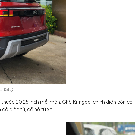
h: Đại lý
h thước 10,25 inch mỗi màn. Ghế lái ngoài chỉnh điện còn có
ỗ điện tử, đề nổ từ xa...