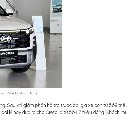
à từ đại lý. Ảnh: Đại lý
g. Sau khi giảm phần hỗ trợ trước bạ, giá xe còn từ 569 triệu
ại lý này đưa ra cho Creta là từ 564,7 triệu đồng. Khách mu