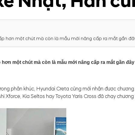
xe Nhật, Hàn c
 thấp hơn một chút mà còn là mẫu mới nâng cấp ra mắt gần đâ
ấp hơn một chút mà còn là mẫu mới nâng cấp ra mắt gần đây
ong phân khúc, Hyundai Creta cũng mới nhận được chương trì
 Xforce, Kia Seltos hay Toyota Yaris Cross đã chạy chương tr