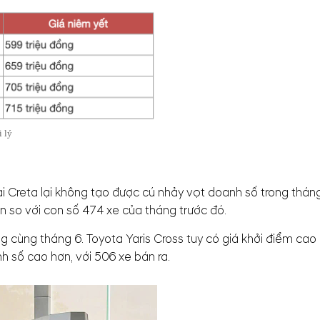
i lý
Creta lại không tạo được cú nhảy vọt doanh số trong thán
ơn so với con số 474 xe của tháng trước đó.
ng cùng tháng 6. Toyota Yaris Cross tuy có giá khởi điểm cao
h số cao hơn, với 506 xe bán ra.