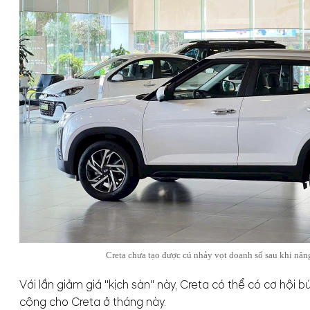
Creta chưa tạo được cú nhảy vọt doanh số sau khi nân
Với lần giảm giá "kịch sàn" này, Creta có thể có cơ hộ
cộng cho Creta ở tháng này.