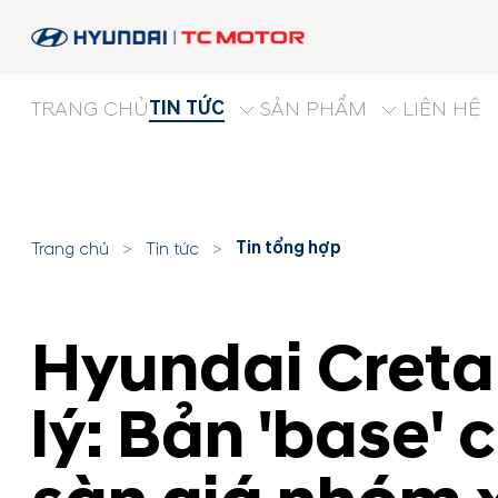
TIN TỨC
TRANG CHỦ
SẢN PHẨM
LIÊN HỆ
Tin tổng hợp
Trang chủ
>
Tin tức
>
Hyundai Creta
lý: Bản 'base' 