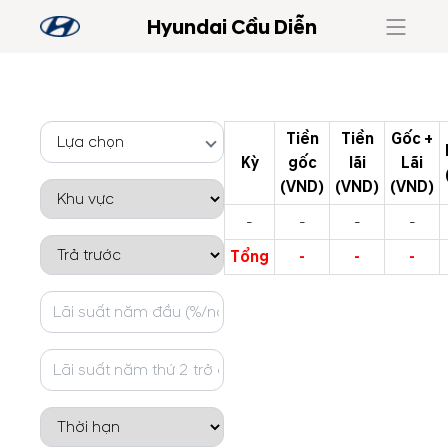
Hyundai Cầu Diễn
Tiền
Tiền
Gốc +
Lựa chọn
Kỳ
gốc
lãi
Lãi
(VND)
(VND)
(VND)
-
-
-
-
Tổng
-
-
-