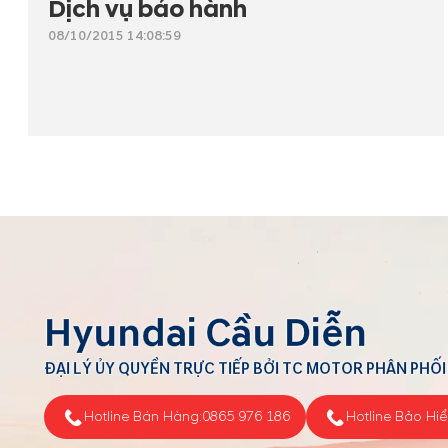
Dịch vụ bảo hành
08/10/2015 14:08:59
Hyundai Cầu Diễn
ĐẠI LÝ ỦY QUYỀN TRỰC TIẾP BỞI TC MOTOR PHÂN PHỐI
Hotline Bán Hàng:
0865 976 186
Hotline Bảo Hi