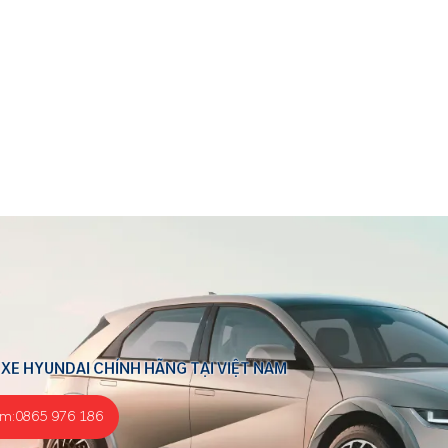
 XE HYUNDAI CHÍNH HÃNG TẠI VIỆT NAM
ểm:
0865 976 186