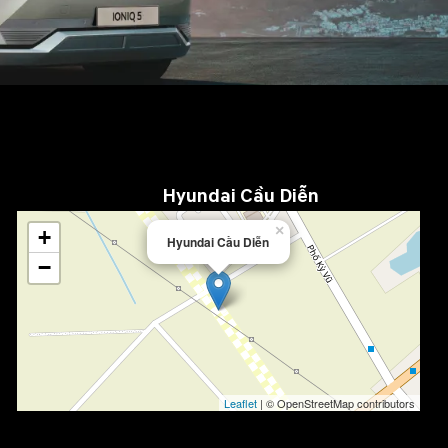
Hyundai Cầu Diễn
×
+
Hyundai Cầu Diễn
−
Leaflet
| © OpenStreetMap contributors