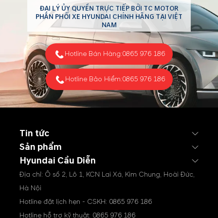
ĐẠI LÝ ỦY QUYỀN TRỰC TIẾP BỞI TC MOTOR
PHÂN PHỐI XE HYUNDAI CHÍNH HÃNG TẠI VIỆT
NAM
Hotline Bán Hàng:
0865 976 186
Hotline Bảo Hiểm:
0865 976 186
Tin tức
Sản phẩm
Hyundai Cầu Diễn
Địa chỉ: Ô số 2, Lô 1, KCN Lai Xá, Kim Chung, Hoài Đức,
Hà Nội
Hotline đặt lịch hẹn - CSKH:
0865 976 186
Hotline hỗ trợ kỹ thuật:
0865 976 186