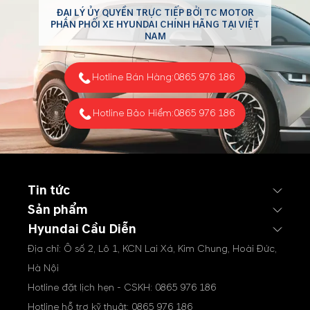
ĐẠI LÝ ỦY QUYỀN TRỰC TIẾP BỞI TC MOTOR
PHÂN PHỐI XE HYUNDAI CHÍNH HÃNG TẠI VIỆT
NAM
Hotline Bán Hàng:
0865 976 186
Hotline Bảo Hiểm:
0865 976 186
Tin tức
Sản phẩm
Hyundai Cầu Diễn
Địa chỉ: Ô số 2, Lô 1, KCN Lai Xá, Kim Chung, Hoài Đức,
Hà Nội
Hotline đặt lịch hẹn - CSKH:
0865 976 186
Hotline hỗ trợ kỹ thuật:
0865 976 186