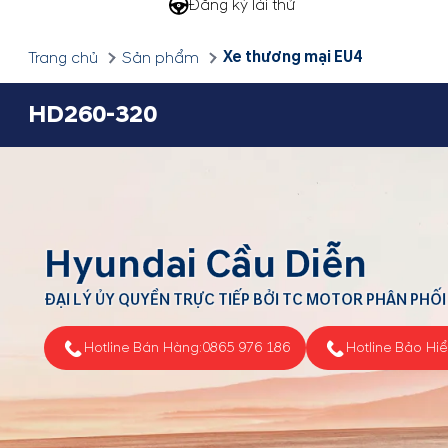
Đăng ký lái thử
Xe thương mại EU4
Trang chủ
Sản phẩm
HD260-320
Hyundai Cầu Diễn
ĐẠI LÝ ỦY QUYỀN TRỰC TIẾP BỞI TC MOTOR PHÂN PHỐI
Hotline Bán Hàng:
0865 976 186
Hotline Bảo Hi