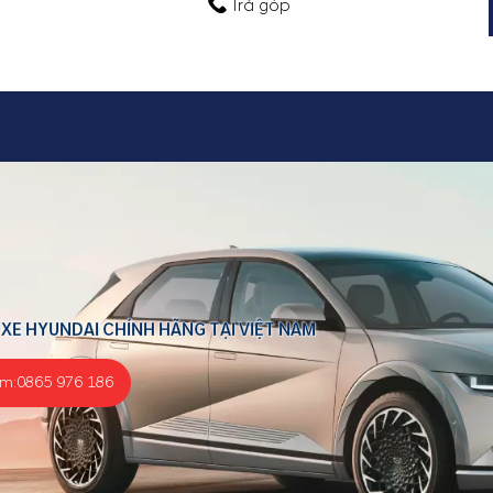
Trả góp
 XE HYUNDAI CHÍNH HÃNG TẠI VIỆT NAM
ểm:
0865 976 186