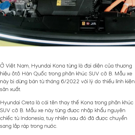
Ở Việt Nam, Hyundai Kona từng là đại diện của thương
hiệu ôtô Hàn Quốc trong phân khúc SUV cỡ B. Mẫu xe
này bị dừng bán từ tháng 6/2022 với lý do thiếu linh kiện
sản xuất.
Hyundai Creta là cái tên thay thế Kona trong phân khúc
SUV cỡ B. Mẫu xe này từng được nhập khẩu nguyên
chiếc từ Indonesia, tuy nhiên sau đó đã được chuyển
sang lắp ráp trong nước.