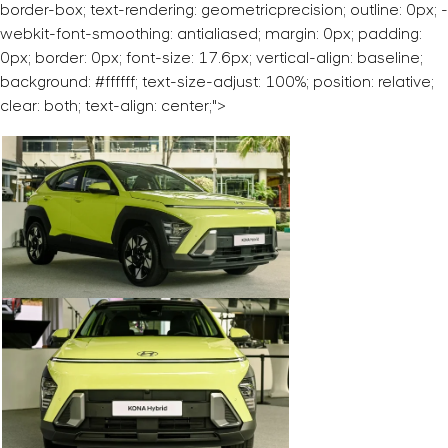
border-box; text-rendering: geometricprecision; outline: 0px; -
webkit-font-smoothing: antialiased; margin: 0px; padding:
0px; border: 0px; font-size: 17.6px; vertical-align: baseline;
background: #ffffff; text-size-adjust: 100%; position: relative;
clear: both; text-align: center;">