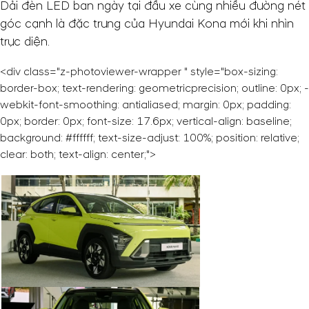
Dải đèn LED ban ngày tại đầu xe cùng nhiều đường nét
góc cạnh là đặc trưng của Hyundai Kona mới khi nhìn
trực diện.
<div class="z-photoviewer-wrapper " style="box-sizing:
border-box; text-rendering: geometricprecision; outline: 0px; -
webkit-font-smoothing: antialiased; margin: 0px; padding:
0px; border: 0px; font-size: 17.6px; vertical-align: baseline;
background: #ffffff; text-size-adjust: 100%; position: relative;
clear: both; text-align: center;">