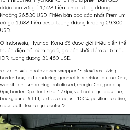
Tại Philippines, Hyundai Kona Hybrid phiên bản GLS
được bán với giá 1,528 triệu peso, tương đương
khoảng
26.530 USD
. Phiên bản cao cấp nhất Premium
có giá 1,688 triệu peso, tương đương khoảng
29.300
USD
.
Ở Indonesia, Hyundai Kona đã được giới thiệu biến thể
thuần điện hồi năm ngoái, giá bán khởi điểm 516 triệu
IDR, tương đương
31.460 USD
.
<div class="z-photoviewer-wrapper " style="box-sizing:
border-box; text-rendering: geometricprecision; outline: 0px; -
webkit-font-smoothing: antialiased; margin: 0px; padding:
0px; border: 0px; font-size: 17.6px; vertical-align: baseline;
background: #ffffff; text-size-adjust: 100%; position: relative;
clear: both; text-align: center;">