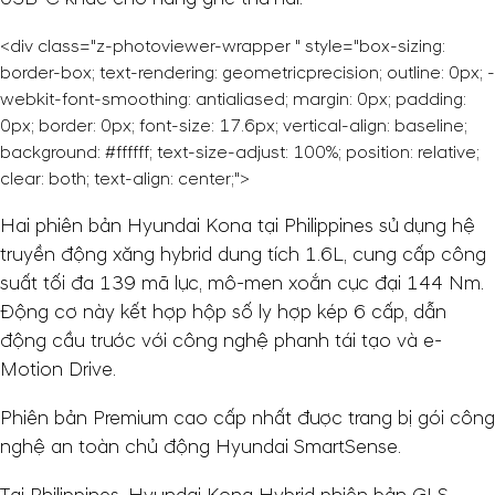
<div class="z-photoviewer-wrapper " style="box-sizing:
border-box; text-rendering: geometricprecision; outline: 0px; -
webkit-font-smoothing: antialiased; margin: 0px; padding:
0px; border: 0px; font-size: 17.6px; vertical-align: baseline;
background: #ffffff; text-size-adjust: 100%; position: relative;
clear: both; text-align: center;">
Hai phiên bản Hyundai Kona tại Philippines sử dụng hệ
truyền động xăng hybrid dung tích 1.6L, cung cấp công
suất tối đa 139 mã lực, mô-men xoắn cực đại 144 Nm.
Động cơ này kết hợp hộp số ly hợp kép 6 cấp, dẫn
động cầu trước với công nghệ phanh tái tạo và e-
Motion Drive.
Phiên bản Premium cao cấp nhất được trang bị gói công
nghệ an toàn chủ động Hyundai SmartSense.