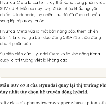
Hyundai Creta là cái tên thay thế Kona trong phân khúc
SUV cỡ B. Mẫu xe này từng được nhập khẩu nguyên
chiếc từ Indonesia, tuy nhiên sau đó đã được chuyển
sang lắp ráp trong nước.
Hyundai Creta vừa ra mắt bản nâng cấp, thêm phiên
bản N Line với giá bán dao động 599-715 triệu đồng
cho 4 phiên bản.
Sự hiện diện của Hyundai Creta khiến khả năng Kona
quay lại thị trường Việt là không cao.
Mẫu SUV cỡ B của Hyundai quay lại thị trường Phi
duy nhất tùy chọn hệ truyền động hybrid.
<div class="z-photoviewer-wrapper z-has-caption z-t