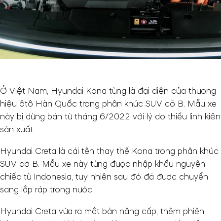
Ở Việt Nam, Hyundai Kona từng là đại diện của thương
hiệu ôtô Hàn Quốc trong phân khúc SUV cỡ B. Mẫu xe
này bị dừng bán từ tháng 6/2022 với lý do thiếu linh kiện
sản xuất.
Hyundai Creta là cái tên thay thế Kona trong phân khúc
SUV cỡ B. Mẫu xe này từng được nhập khẩu nguyên
chiếc từ Indonesia, tuy nhiên sau đó đã được chuyển
sang lắp ráp trong nước.
Hyundai Creta vừa ra mắt bản nâng cấp, thêm phiên