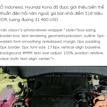
Ở Indonesia, Hyundai Kona đã được giới thiệu biến thể
thuần điện hồi năm ngoái, giá bán khởi điểm 516 triệu
IDR, tương đương
31.460 USD
.
<div class="z-photoviewer-wrapper " style="box-sizing:
border-box; text-rendering: geometricprecision; outline: 0px; -
webkit-font-smoothing: antialiased; margin: 0px; padding:
0px; border: 0px; font-size: 17.6px; vertical-align: baseline;
background: #ffffff; text-size-adjust: 100%; position: relative;
clear: both; text-align: center;">