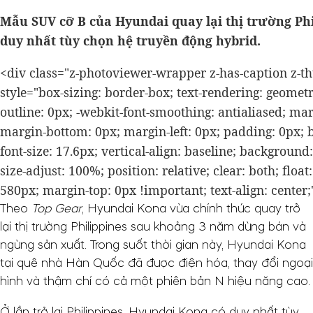
Mẫu SUV cỡ B của Hyundai quay lại thị trường Phi
duy nhất tùy chọn hệ truyền động hybrid.
<div class="z-photoviewer-wrapper z-has-caption z-t
style="box-sizing: border-box; text-rendering: geometr
outline: 0px; -webkit-font-smoothing: antialiased; mar
margin-bottom: 0px; margin-left: 0px; padding: 0px; 
font-size: 17.6px; vertical-align: baseline; background: #
size-adjust: 100%; position: relative; clear: both; float
580px; margin-top: 0px !important; text-align: center;
Theo
Top Gear
, Hyundai Kona vừa chính thức quay trở
lại thị trường Philippines sau khoảng 3 năm dừng bán và
ngừng sản xuất. Trong suốt thời gian này, Hyundai Kona
tại quê nhà Hàn Quốc đã được điện hóa, thay đổi ngoại
hình và thậm chí có cả một phiên bản N hiệu năng cao.
Ở lần trở lại Philippines, Hyundai Kona có duy nhất tùy