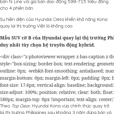
bản N Line với giá bán dao động 599-715 triệu đồng
cho 4 phiên bản.
Sự hiện diện của Hyundai Creta khiến khả năng Kona
quay lại thị trường Việt là không cao.
Mẫu SUV cỡ B của Hyundai quay lại thị trường Phi
duy nhất tùy chọn hệ truyền động hybrid.
<div class="z-photoviewer-wrapper z-has-caption z-t
style="box-sizing: border-box; text-rendering: geometr
outline: 0px; -webkit-font-smoothing: antialiased; mar
margin-bottom: 0px; margin-left: 0px; padding: 0px; 
font-size: 17.6px; vertical-align: baseline; background: #
size-adjust: 100%; position: relative; clear: both; float
580px; margin-top: 0px !important; text-align: center;
Theo
Top Gear
, Hyundai Kona vừa chính thức quay trở
lại thị trường Philippines sau khoảng 3 năm dừng bán và