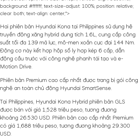
background: #ffffff; text-size-adjust: 100%; position: relative;
clear: both; text-align: center;">
Hai phiên bản Hyundai Kona tại Philippines sử dụng hệ
truyền động xăng hybrid dung tích 1.6L, cung cấp công
suất tối đa 139 mã lực, mô-men xoắn cực đại 144 Nm.
Động cơ này kết hợp hộp số ly hợp kép 6 cấp, dẫn
động cầu trước với công nghệ phanh tái tạo và e-
Motion Drive.
Phiên bản Premium cao cấp nhất được trang bị gói công
nghệ an toàn chủ động Hyundai SmartSense.
Tại Philippines, Hyundai Kona Hybrid phiên bản GLS
được bán với giá 1,528 triệu peso, tương đương
khoảng
26.530 USD
. Phiên bản cao cấp nhất Premium
có giá 1,688 triệu peso, tương đương khoảng
29.300
USD
.