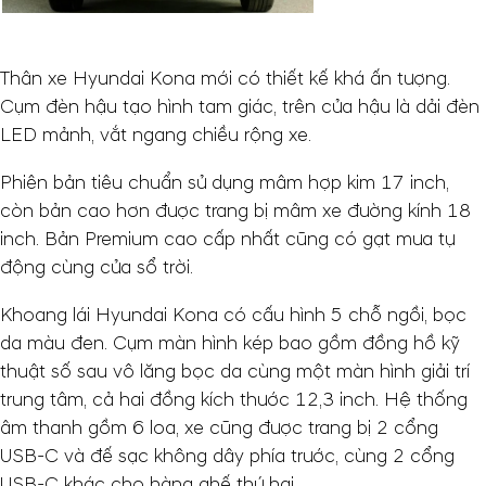
Thân xe Hyundai Kona mới có thiết kế khá ấn tượng.
Cụm đèn hậu tạo hình tam giác, trên cửa hậu là dải đèn
LED mảnh, vắt ngang chiều rộng xe.
Phiên bản tiêu chuẩn sử dụng mâm hợp kim 17 inch,
còn bản cao hơn được trang bị mâm xe đường kính 18
inch. Bản Premium cao cấp nhất cũng có gạt mưa tự
động cùng cửa sổ trời.
Khoang lái Hyundai Kona có cấu hình 5 chỗ ngồi, bọc
da màu đen. Cụm màn hình kép bao gồm đồng hồ kỹ
thuật số sau vô lăng bọc da cùng một màn hình giải trí
trung tâm, cả hai đồng kích thước 12,3 inch. Hệ thống
âm thanh gồm 6 loa, xe cũng được trang bị 2 cổng
USB-C và đế sạc không dây phía trước, cùng 2 cổng
USB-C khác cho hàng ghế thứ hai.