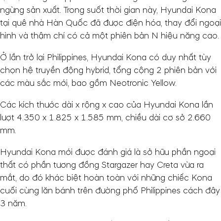
ngừng sản xuất. Trong suốt thời gian này, Hyundai Kona
tại quê nhà Hàn Quốc đã được điện hóa, thay đổi ngoại
hình và thậm chí có cả một phiên bản N hiệu năng cao.
Ở lần trở lại Philippines, Hyundai Kona có duy nhất tùy
chọn hệ truyền động hybrid, tổng cộng 2 phiên bản với
các màu sắc mới, bao gồm Neotronic Yellow.
Các kích thước dài x rộng x cao của Hyundai Kona lần
lượt 4.350 x 1.825 x 1.585 mm, chiều dài cơ sở 2.660
mm.
Hyundai Kona mới được đánh giá là sở hữu phần ngoại
thất có phần tương đồng Stargazer hay Creta vừa ra
mắt, do đó khác biệt hoàn toàn với những chiếc Kona
cuối cùng lăn bánh trên đường phố Philippines cách đây
3 năm.