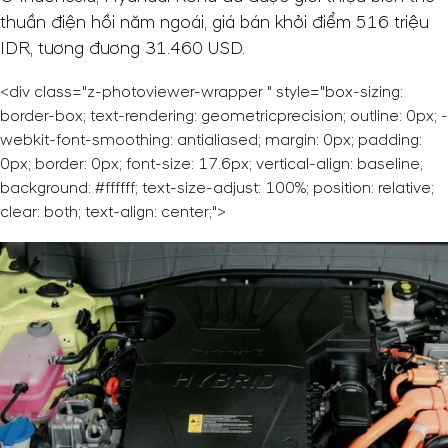
thuần điện hồi năm ngoái, giá bán khởi điểm 516 triệu
IDR, tương đương
31.460 USD
.
<div class="z-photoviewer-wrapper " style="box-sizing:
border-box; text-rendering: geometricprecision; outline: 0px; -
webkit-font-smoothing: antialiased; margin: 0px; padding:
0px; border: 0px; font-size: 17.6px; vertical-align: baseline;
background: #ffffff; text-size-adjust: 100%; position: relative;
clear: both; text-align: center;">