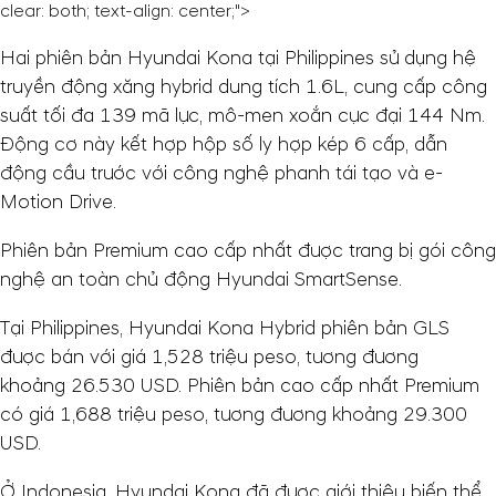
clear: both; text-align: center;">
Hai phiên bản Hyundai Kona tại Philippines sử dụng hệ
truyền động xăng hybrid dung tích 1.6L, cung cấp công
suất tối đa 139 mã lực, mô-men xoắn cực đại 144 Nm.
Động cơ này kết hợp hộp số ly hợp kép 6 cấp, dẫn
động cầu trước với công nghệ phanh tái tạo và e-
Motion Drive.
Phiên bản Premium cao cấp nhất được trang bị gói công
nghệ an toàn chủ động Hyundai SmartSense.
Tại Philippines, Hyundai Kona Hybrid phiên bản GLS
được bán với giá 1,528 triệu peso, tương đương
khoảng
26.530 USD
. Phiên bản cao cấp nhất Premium
có giá 1,688 triệu peso, tương đương khoảng
29.300
USD
.
Ở Indonesia, Hyundai Kona đã được giới thiệu biến thể