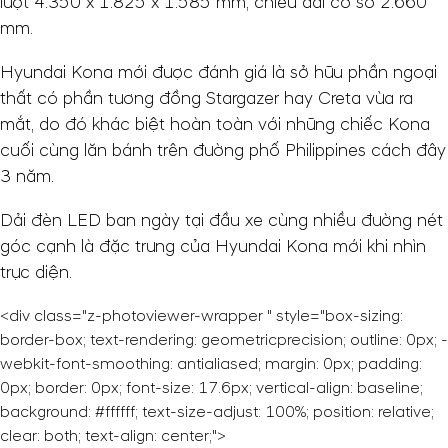
lượt 4.350 x 1.825 x 1.585 mm, chiều dài cơ sở 2.660
mm.
Hyundai Kona mới được đánh giá là sở hữu phần ngoại
thất có phần tương đồng Stargazer hay Creta vừa ra
mắt, do đó khác biệt hoàn toàn với những chiếc Kona
cuối cùng lăn bánh trên đường phố Philippines cách đây
3 năm.
Dải đèn LED ban ngày tại đầu xe cùng nhiều đường nét
góc cạnh là đặc trưng của Hyundai Kona mới khi nhìn
trực diện.
<div class="z-photoviewer-wrapper " style="box-sizing:
border-box; text-rendering: geometricprecision; outline: 0px; -
webkit-font-smoothing: antialiased; margin: 0px; padding:
0px; border: 0px; font-size: 17.6px; vertical-align: baseline;
background: #ffffff; text-size-adjust: 100%; position: relative;
clear: both; text-align: center;">