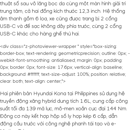
thuật số sau vô lăng bọc da cùng một màn hình giải trí
trung tâm, cả hai đồng kích thước 12,3 inch. Hệ thống
âm thanh gồm 6 loa, xe cũng được trang bị 2 cổng
USB-C và đế sạc không dây phía trước, cùng 2 cổng
USB-C khác cho hàng ghế thứ hai.
<div class="z-photoviewer-wrapper " style="box-sizing:
border-box; text-rendering: geometricprecision; outline: 0px; -
webkit-font-smoothing: antialiased; margin: 0px; padding:
0px; border: 0px; font-size: 17.6px; vertical-align: baseline;
background: #ffffff; text-size-adjust: 100%; position: relative;
clear: both; text-align: center;">
Hai phiên bản Hyundai Kona tại Philippines sử dụng hệ
truyền động xăng hybrid dung tích 1.6L, cung cấp công
suất tối đa 139 mã lực, mô-men xoắn cực đại 144 Nm.
Động cơ này kết hợp hộp số ly hợp kép 6 cấp, dẫn
động cầu trước với công nghệ phanh tái tạo và e-