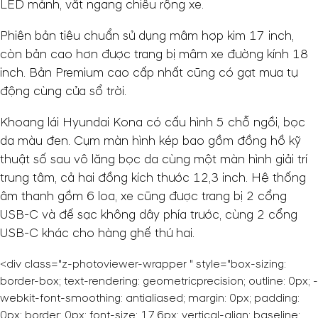
LED mảnh, vắt ngang chiều rộng xe.
Phiên bản tiêu chuẩn sử dụng mâm hợp kim 17 inch,
còn bản cao hơn được trang bị mâm xe đường kính 18
inch. Bản Premium cao cấp nhất cũng có gạt mưa tự
động cùng cửa sổ trời.
Khoang lái Hyundai Kona có cấu hình 5 chỗ ngồi, bọc
da màu đen. Cụm màn hình kép bao gồm đồng hồ kỹ
thuật số sau vô lăng bọc da cùng một màn hình giải trí
trung tâm, cả hai đồng kích thước 12,3 inch. Hệ thống
âm thanh gồm 6 loa, xe cũng được trang bị 2 cổng
USB-C và đế sạc không dây phía trước, cùng 2 cổng
USB-C khác cho hàng ghế thứ hai.
<div class="z-photoviewer-wrapper " style="box-sizing:
border-box; text-rendering: geometricprecision; outline: 0px; -
webkit-font-smoothing: antialiased; margin: 0px; padding:
0px; border: 0px; font-size: 17.6px; vertical-align: baseline;