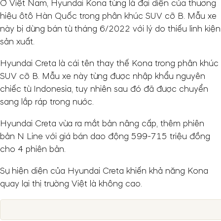
Ở Việt Nam, Hyundai Kona từng là đại diện của thương
hiệu ôtô Hàn Quốc trong phân khúc SUV cỡ B. Mẫu xe
này bị dừng bán từ tháng 6/2022 với lý do thiếu linh kiện
sản xuất.
Hyundai Creta là cái tên thay thế Kona trong phân khúc
SUV cỡ B. Mẫu xe này từng được nhập khẩu nguyên
chiếc từ Indonesia, tuy nhiên sau đó đã được chuyển
sang lắp ráp trong nước.
Hyundai Creta vừa ra mắt bản nâng cấp, thêm phiên
bản N Line với giá bán dao động 599-715 triệu đồng
cho 4 phiên bản.
Sự hiện diện của Hyundai Creta khiến khả năng Kona
quay lại thị trường Việt là không cao.