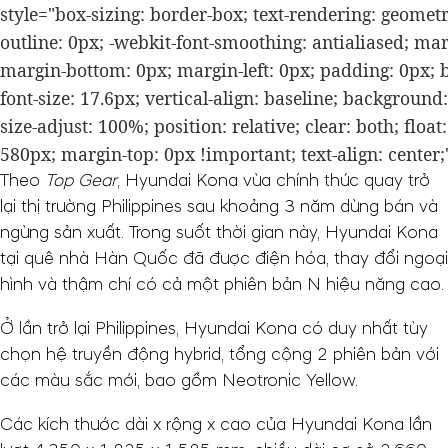
style="box-sizing: border-box; text-rendering: geometr
outline: 0px; -webkit-font-smoothing: antialiased; mar
margin-bottom: 0px; margin-left: 0px; padding: 0px; 
font-size: 17.6px; vertical-align: baseline; background: #
size-adjust: 100%; position: relative; clear: both; float
580px; margin-top: 0px !important; text-align: center;
Theo
Top Gear
, Hyundai Kona vừa chính thức quay trở
lại thị trường Philippines sau khoảng 3 năm dừng bán và
ngừng sản xuất. Trong suốt thời gian này, Hyundai Kona
tại quê nhà Hàn Quốc đã được điện hóa, thay đổi ngoại
hình và thậm chí có cả một phiên bản N hiệu năng cao.
Ở lần trở lại Philippines, Hyundai Kona có duy nhất tùy
chọn hệ truyền động hybrid, tổng cộng 2 phiên bản với
các màu sắc mới, bao gồm Neotronic Yellow.
Các kích thước dài x rộng x cao của Hyundai Kona lần