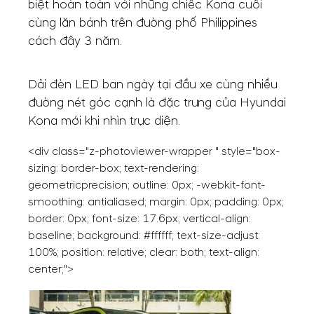
biệt hoàn toàn với những chiếc Kona cuối
cùng lăn bánh trên đường phố Philippines
cách đây 3 năm.
Dải đèn LED ban ngày tại đầu xe cùng nhiều
đường nét góc cạnh là đặc trưng của Hyundai
Kona mới khi nhìn trực diện.
<div class="z-photoviewer-wrapper " style="box-
sizing: border-box; text-rendering:
geometricprecision; outline: 0px; -webkit-font-
smoothing: antialiased; margin: 0px; padding: 0px;
border: 0px; font-size: 17.6px; vertical-align:
baseline; background: #ffffff; text-size-adjust:
100%; position: relative; clear: both; text-align:
center;">