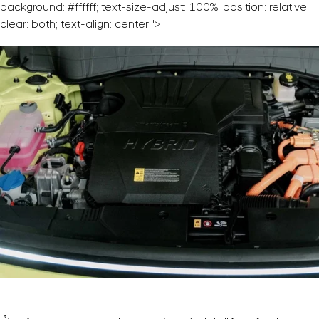
background: #ffffff; text-size-adjust: 100%; position: relative;
clear: both; text-align: center;">