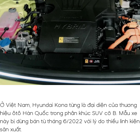
Ở Việt Nam, Hyundai Kona từng là đại diện của thương
hiệu ôtô Hàn Quốc trong phân khúc SUV cỡ B. Mẫu xe
này bị dừng bán từ tháng 6/2022 với lý do thiếu linh kiện
sản xuất.