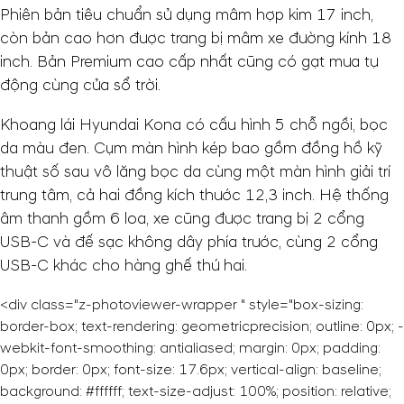
Phiên bản tiêu chuẩn sử dụng mâm hợp kim 17 inch,
còn bản cao hơn được trang bị mâm xe đường kính 18
inch. Bản Premium cao cấp nhất cũng có gạt mưa tự
động cùng cửa sổ trời.
Khoang lái Hyundai Kona có cấu hình 5 chỗ ngồi, bọc
da màu đen. Cụm màn hình kép bao gồm đồng hồ kỹ
thuật số sau vô lăng bọc da cùng một màn hình giải trí
trung tâm, cả hai đồng kích thước 12,3 inch. Hệ thống
âm thanh gồm 6 loa, xe cũng được trang bị 2 cổng
USB-C và đế sạc không dây phía trước, cùng 2 cổng
USB-C khác cho hàng ghế thứ hai.
<div class="z-photoviewer-wrapper " style="box-sizing:
border-box; text-rendering: geometricprecision; outline: 0px; -
webkit-font-smoothing: antialiased; margin: 0px; padding:
0px; border: 0px; font-size: 17.6px; vertical-align: baseline;
background: #ffffff; text-size-adjust: 100%; position: relative;