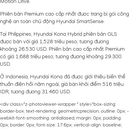
Motion Drive.
Phiên bản Premium cao cấp nhất được trang bị gói công
nghệ an toàn chủ động Hyundai SmartSense.
Tại Philippines, Hyundai Kona Hybrid phiên bản GLS
được bán với giá 1,528 triệu peso, tương đương
khoảng
26.530 USD
. Phiên bản cao cấp nhất Premium
có giá 1,688 triệu peso, tương đương khoảng
29.300
USD
.
Ở Indonesia, Hyundai Kona đã được giới thiệu biến thể
thuần điện hồi năm ngoái, giá bán khởi điểm 516 triệu
IDR, tương đương
31.460 USD
.
<div class="z-photoviewer-wrapper " style="box-sizing:
border-box; text-rendering: geometricprecision; outline: 0px; -
webkit-font-smoothing: antialiased; margin: 0px; padding:
0px; border: 0px; font-size: 17.6px; vertical-align: baseline;