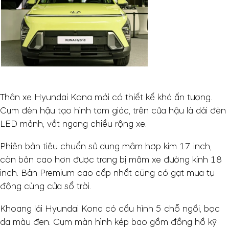
Thân xe Hyundai Kona mới có thiết kế khá ấn tượng.
Cụm đèn hậu tạo hình tam giác, trên cửa hậu là dải đèn
LED mảnh, vắt ngang chiều rộng xe.
Phiên bản tiêu chuẩn sử dụng mâm hợp kim 17 inch,
còn bản cao hơn được trang bị mâm xe đường kính 18
inch. Bản Premium cao cấp nhất cũng có gạt mưa tự
động cùng cửa sổ trời.
Khoang lái Hyundai Kona có cấu hình 5 chỗ ngồi, bọc
da màu đen. Cụm màn hình kép bao gồm đồng hồ kỹ