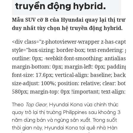
truyền động hybrid.
Mẫu SUV cỡ B của Hyundai quay lại thị trường
duy nhất tùy chọn hệ truyền động hybrid.
<div class="z-photoviewer-wrapper z-has-captio
style="box-sizing: border-box; text-rendering: ge
outline: 0px; -webkit-font-smoothing: antialiased
margin-bottom: 0px; margin-left: 0px; padding: 0
font-size: 17.6px; vertical-align: baseline; backgrou
size-adjust: 100%; position: relative; clear: both; 
580px; margin-top: 0px !important; text-align: ce
Theo
Top Gear
, Hyundai Kona vừa chính thức
quay trở lại thị trường Philippines sau khoảng 3
năm dừng bán và ngừng sản xuất. Trong suốt
thời gian này, Hyundai Kona tại quê nhà Hàn