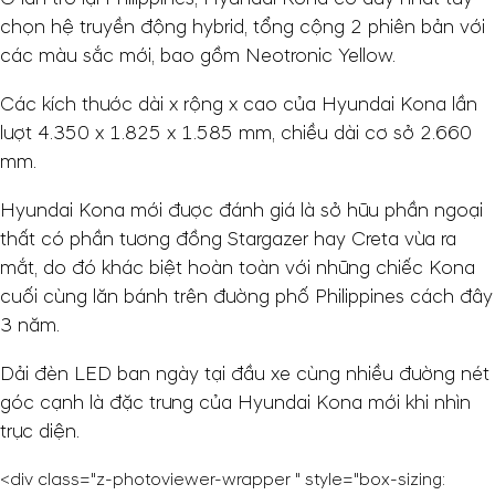
chọn hệ truyền động hybrid, tổng cộng 2 phiên bản với
các màu sắc mới, bao gồm Neotronic Yellow.
Các kích thước dài x rộng x cao của Hyundai Kona lần
lượt 4.350 x 1.825 x 1.585 mm, chiều dài cơ sở 2.660
mm.
Hyundai Kona mới được đánh giá là sở hữu phần ngoại
thất có phần tương đồng Stargazer hay Creta vừa ra
mắt, do đó khác biệt hoàn toàn với những chiếc Kona
cuối cùng lăn bánh trên đường phố Philippines cách đây
3 năm.
Dải đèn LED ban ngày tại đầu xe cùng nhiều đường nét
góc cạnh là đặc trưng của Hyundai Kona mới khi nhìn
trực diện.
<div class="z-photoviewer-wrapper " style="box-sizing: