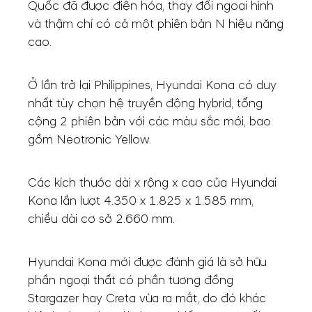
Quốc đã được điện hóa, thay đổi ngoại hình
và thậm chí có cả một phiên bản N hiệu năng
cao.
Ở lần trở lại Philippines, Hyundai Kona có duy
nhất tùy chọn hệ truyền động hybrid, tổng
cộng 2 phiên bản với các màu sắc mới, bao
gồm Neotronic Yellow.
Các kích thước dài x rộng x cao của Hyundai
Kona lần lượt 4.350 x 1.825 x 1.585 mm,
chiều dài cơ sở 2.660 mm.
Hyundai Kona mới được đánh giá là sở hữu
phần ngoại thất có phần tương đồng
Stargazer hay Creta vừa ra mắt, do đó khác