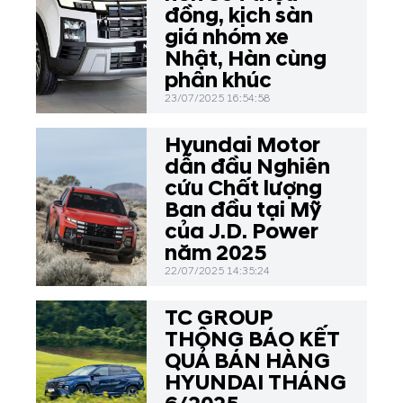
đồng, kịch sàn
giá nhóm xe
Nhật, Hàn cùng
phân khúc
23/07/2025 16:54:58
Hyundai Motor
dẫn đầu Nghiên
cứu Chất lượng
Ban đầu tại Mỹ
của J.D. Power
năm 2025
22/07/2025 14:35:24
TC GROUP
THÔNG BÁO KẾT
QUẢ BÁN HÀNG
HYUNDAI THÁNG