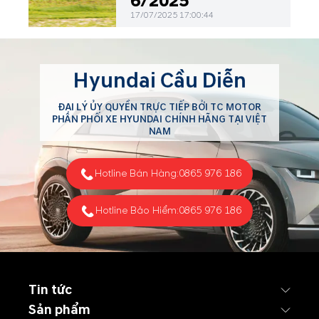
6/2025
17/07/2025 17:00:44
Hyundai Cầu Diễn
ĐẠI LÝ ỦY QUYỀN TRỰC TIẾP BỞI TC MOTOR
PHÂN PHỐI XE HYUNDAI CHÍNH HÃNG TẠI VIỆT
NAM
Hotline Bán Hàng:
0865 976 186
Hotline Bảo Hiểm:
0865 976 186
Tin tức
Sản phẩm