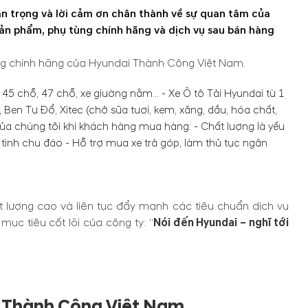
ân trọng và lời cảm ơn chân thành về sự quan tâm của
ản phẩm, phụ tùng chính hãng và dịch vụ sau bán hàng
ng chính hãng của Hyundai Thành Công Việt Nam.
45 chỗ, 47 chỗ, xe giường nằm... - Xe Ô tô Tải Hyundai từ 1
, Ben Tự Đổ, Xitec (chở sữa tươi, kem, xăng, dầu, hóa chất,
ủa chúng tôi khi khách hàng mua hàng: - Chất lượng là yếu
tình chu đáo - Hỗ trợ mua xe trả góp, làm thủ tục ngân
 lượng cao và liên tục đẩy mạnh các tiêu chuẩn dịch vụ
ục tiêu cốt lõi của công ty: “
Nói đến Hyundai – nghĩ tới
i Thành Công Việt Nam.