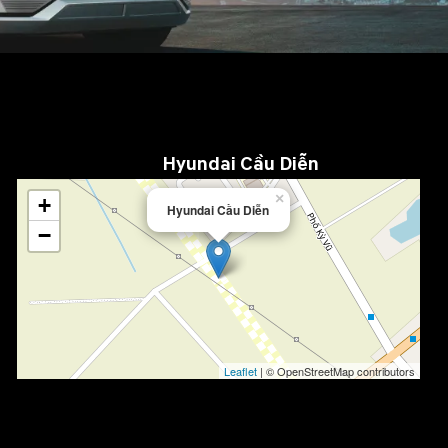
Hyundai Cầu Diễn
×
+
Hyundai Cầu Diễn
−
Leaflet
| © OpenStreetMap contributors