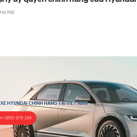
 Hà Nội
 XE HYUNDAI CHÍNH HÃNG TẠI VIỆT NAM
ểm:
0865 976 186