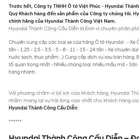
Trước hết, Công ty TNHH Ô tô Việt Phúc - Hyundai Thành
Quý Khách hàng đến sản phẩm của Công ty chúng tôi. Hyu
chính hãng của Hyundai Thành Công Việt Nam.
Hyundai Thành Công Cầu Diễn là Đơn vị chuyên phân phố
Chuyên cung cấp các loại xe của hãng Ô tô Hyundai : - Xe Ô 
tấn - 1,25 - 2,5 - 3,5 - 5 - 8 - 11 - 15 - 24 tấn - Xe chuyê
nước sạch, thực phẩm ...) Cung cấp dịch vụ sau bán hàng, 
tố quan trọng nhất - Nhiều chủng loại, nhiều mẫu mã - Sản 
hàng nhanh.
Với phương châm vì lợi ích của khách hàng, Hyundai Th
nhằm mang lại sự hài lòng cao nhất cho khách hàng của m
Hyundai Thành Công Cầu Diễn
”.
******
Hyundai Thành Công Cầu Diễn – Đạ