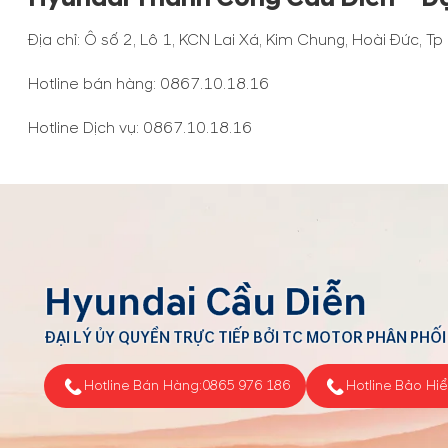
Địa chỉ: Ô số 2, Lô 1, KCN Lai Xá, Kim Chung, Hoài Đức, Tp
Hotline bán hàng:
0867.10.18.16
Hotline Dịch vụ:
0867.10.18.16
Hyundai Cầu Diễn
ĐẠI LÝ ỦY QUYỀN TRỰC TIẾP BỞI TC MOTOR PHÂN PHỐI
Hotline Bán Hàng:
0865 976 186
Hotline Bảo Hi