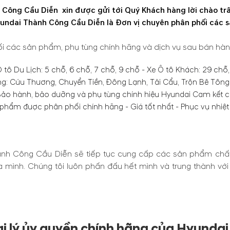
 Công Cầu Diễn xin được gửi tới Quý Khách hàng lời chào tr
ndai Thành Công Cầu Diễn là Đơn vị chuyên phân phối các s
i các sản phẩm, phụ tùng chính hãng và dịch vụ sau bán hà
tô Du Lịch: 5 chỗ, 6 chỗ, 7 chỗ, 9 chỗ - Xe Ô tô Khách: 29 chỗ, 
n dùng: Cứu Thương, Chuyển Tiền, Đông Lạnh, Tải Cẩu, Trộn Bê Tông
Bảo hành, bảo dưỡng và phụ tùng chính hiệu Hyundai Cam kết c
phẩm được phân phối chính hãng - Giá tốt nhất - Phục vụ nhiệt 
ành Công Cầu Diễn sẽ tiếp tục cung cấp các sản phẩm chất
ình. Chúng tôi luôn phấn đấu hết mình và trung thành với m
i lý ủy quyền chính hãng của Hyunda