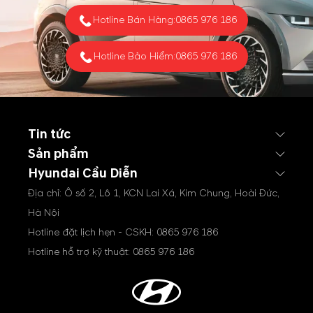
Hotline Bán Hàng:
0865 976 186
Hotline Bảo Hiểm:
0865 976 186
Tin tức
Sản phẩm
Hyundai Cầu Diễn
Địa chỉ: Ô số 2, Lô 1, KCN Lai Xá, Kim Chung, Hoài Đức,
Hà Nội
Hotline đặt lịch hẹn - CSKH:
0865 976 186
Hotline hỗ trợ kỹ thuật:
0865 976 186