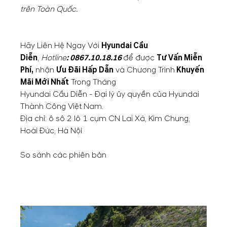
trên Toàn Quốc.
Hãy Liên Hệ Ngay Với
Hyundai Cầu
Diễn
,
Hotline
:
0867.10.18.16
để được
Tư Vấn Miễn
Phí,
nhận
Ưu Đãi Hấp Dẫn
và Chương Trình
Khuyến
Mãi Mới Nhất
Trong Tháng
Hyundai Cầu Diễn - Đại lý ủy quyền của Hyundai
Thành Công Việt Nam.
Địa chỉ: ô sô 2 lô 1 cụm CN Lai Xá, Kim Chung,
Hoài Đức, Hà Nội
So sánh các phiên bản