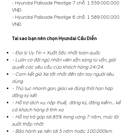
- Hyundai Palisade Prestige 7 chỗ: 1.559.000.000
VNĐ
- Hyundai Palisade Prestige 6 chỗ: 1.589.000.000
VNĐ
Tai sao bạn nên chọn Hyundai Cầu Diễn
- Đại lý Uy Tín + Xuất Sắc nhất toàn quốc
- Luôn có đội ngũ nhân viên sẵn sàng tư vấn, giải
quyết các yêu cầu của khách hàng 24/24.
- Cam kết giá Xe tốt nhất đến tận tay người tiêu
dùng
- Thủ tục nhanh gọn, giao xe đúng thời hạn hợp
đồng ký kết
- Hỗ trợ dịch vụ: nộp thuế, đăng ký, đăng kiểm… kể
cả khách hàng ở tỉnh xa
- Hỗ trợ trả góp tới 85% trong vòng 7 năm, mức lãi
suất thấp nhất
- Bảo hành xe nên tới 5 năm hoặc 100.000km