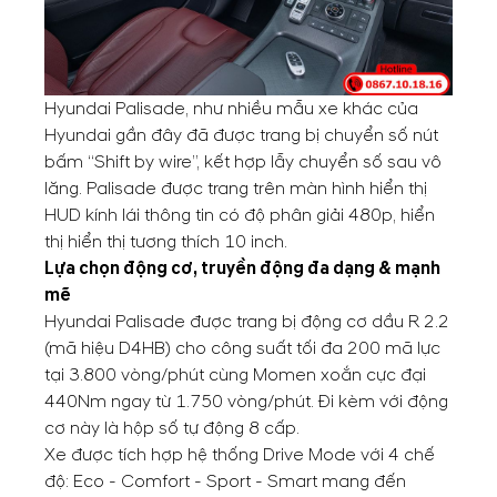
Hyundai Palisade, như nhiều mẫu xe khác của
Hyundai gần đây đã được trang bị chuyển số nút
bấm “Shift by wire”, kết hợp lẫy chuyển số sau vô
lăng. Palisade được trang trên màn hình hiển thị
HUD kính lái thông tin có độ phân giải 480p, hiển
thị hiển thị tương thích 10 inch.
Lựa chọn động cơ, truyền động đa dạng & mạnh
mẽ
Hyundai Palisade được trang bị động cơ dầu R 2.2
(mã hiệu D4HB) cho công suất tối đa 200 mã lực
tại 3.800 vòng/phút cùng Momen xoắn cực đại
440Nm ngay từ 1.750 vòng/phút. Đi kèm với động
cơ này là hộp số tự động 8 cấp.
Xe được tích hợp hệ thống Drive Mode với 4 chế
độ: Eco - Comfort - Sport - Smart mang đến