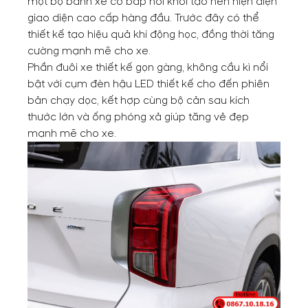
một bộ bánh xe cơ bắp nổi khối tạo nên hiện diện
giao diện cao cấp hàng đầu. Trước đây có thể
thiết kế tạo hiệu quả khí động học, đồng thời tăng
cường mạnh mẽ cho xe.
Phần đuôi xe thiết kế gọn gàng, không cầu kì nổi
bật với cụm đèn hậu LED thiết kế cho đến phiên
bản chạy dọc, kết hợp cùng bộ cản sau kích
thước lớn và ống phóng xả giúp tăng vẻ đẹp
mạnh mẽ cho xe.