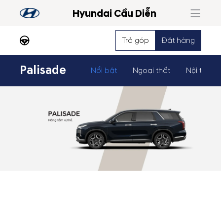
Hyundai Cầu Diễn
Trả góp
Đặt hàng
Palisade
Nổi bật
Ngoại thất
Nội thất