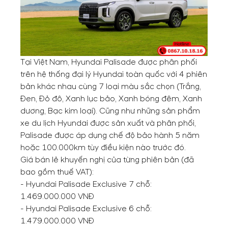
Tại Việt Nam, Hyundai Palisade được phân phối
trên hệ thống đại lý Hyundai toàn quốc với 4 phiên
bản khác nhau cùng 7 loại màu sắc chọn (Trắng,
Đen, Đỏ đô, Xanh lục bảo, Xanh bóng đêm, Xanh
dương, Bạc kim loại). Cũng như những sản phẩm
xe du lịch Hyundai được sản xuất và phân phối,
Palisade được áp dụng chế độ bảo hành 5 năm
hoặc 100.000km tùy điều kiện nào trước đó.
Giá bán lẻ khuyến nghị của từng phiên bản (đã
bao gồm thuế VAT):
- Hyundai Palisade Exclusive 7 chỗ:
1.469.000.000 VNĐ
- Hyundai Palisade Exclusive 6 chỗ:
1.479.000.000 VNĐ