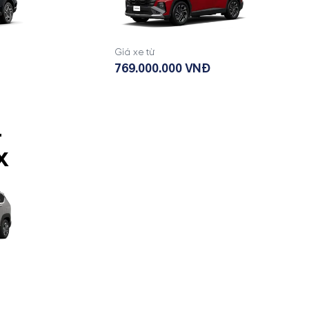
Giá xe từ
769.000.000 VNĐ
-
X