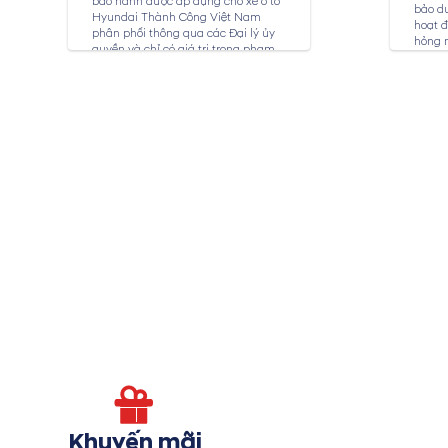
bảo hành được áp dụng cho xe ô tô
bảo dư
Hyundai Thành Công Việt Nam
hoạt đ
phân phối thông qua các Đại lý ủy
hỏng 
quyền và chỉ có giá trị trong phạm
toàn c
vi...
bảo dư
Khuyến mãi