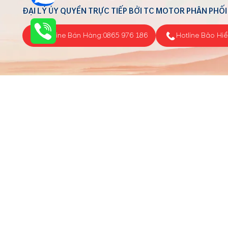
ĐẠI LÝ ỦY QUYỀN TRỰC TIẾP BỞI TC MOTOR PHÂN PHỐI
Hotline Bán Hàng:
0865 976 186
Hotline Bảo Hi
Tin tức
Công ty TNHH Ô tô Việt Phúc
Người đại diện: Trần Thị Lan Phương
Mã số thuế : 0106680700
Ngày cấp : 03/11/2014
Ngày hoạt động: 03/11/2014