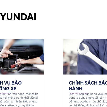
HYUNDAI
CH VỤ BẢO
CHÍNH SÁCH BẢ
ỠNG XE
HÀNH
quá trình vận hành, một số bộ
Dịch vụ sau bán hàng vô cùn
e hơi không tránh khỏi việc bị
trọng, do vậy chúng tôi luôn n
ột cách tự nhiên. Nếu chúng
để nâng cao hơn nữa chất lư
được kiểm tra, thay thế và
của hệ thống dịch vụ và luôn