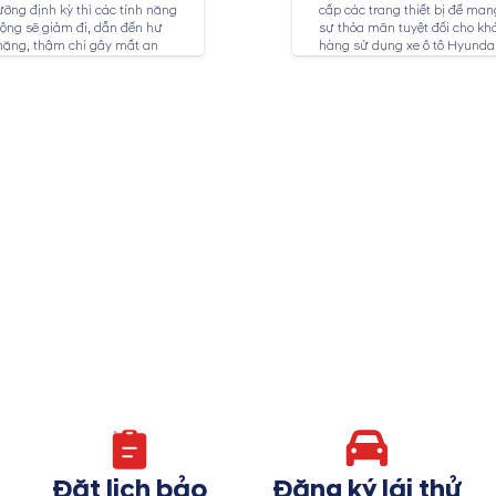
ỡng định kỳ thì các tính năng
cấp các trang thiết bị để mang
ộng sẽ giảm đi, dẫn đến hư
sự thỏa mãn tuyệt đối cho kh
nặng, thậm chí gây mất an
hàng sử dụng xe ô tô Hyundai
ho người sử dụng. Dịch vụ
ỡng xe Hyundai tại...
Đặt lịch bảo
Đăng ký lái thử