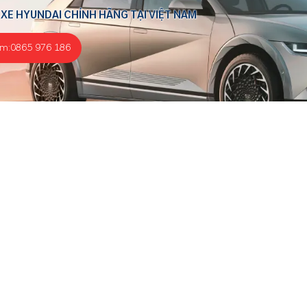
 XE HYUNDAI CHÍNH HÃNG TẠI VIỆT NAM
ểm:
0865 976 186
Sản phẩm
Địa chỉ: Ô số 2, Lô 1, KCN Lai Xá, Kim Chung, Hoài Đức, Hà
Nội
Hotline đặt lịch hẹn - CSKH:
0865 976 186
Hotline hỗ trợ kỹ thuật:
0865 976 186