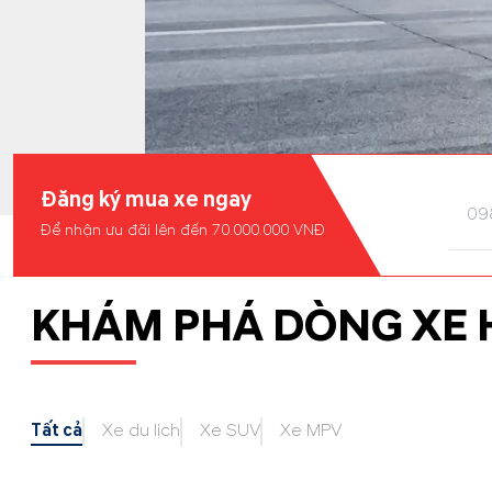
Đăng ký mua xe ngay
Để nhận ưu đãi lên đến 70.000.000 VNĐ
KHÁM PHÁ DÒNG XE 
Tất cả
Xe du lịch
Xe SUV
Xe MPV