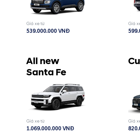
Giá xe từ
Giá x
539.000.000 VNĐ
599.
All new
Cu
Santa Fe
Giá xe từ
Giá x
1.069.000.000 VNĐ
820.