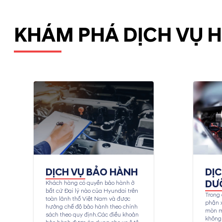
KHÁM PHÁ DỊCH VỤ 
DỊCH VỤ BẢO HÀNH
DỊ
DƯ
Khách hàng có quyền bảo hành ở
bất cứ Đại lý nào của Hyundai trên
Trong 
toàn lãnh thổ Việt Nam và được
phận x
hưởng chế độ bảo hành theo chính
mòn m
sách theo quy định.Các điều khoản
không 