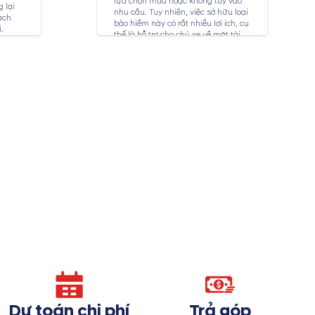
lựa chọn mua hoặc không tùy vào
 lại
nhu cầu. Tuy nhiên, việc sở hữu loại
ách
bảo hiểm này có rất nhiều lợi ích, cụ
.
thể là hỗ trợ cho chủ xe về mặt tài
chính trong trường hợp các bộ phận
bên ngoài xe như vỏ xe, đèn xe,... bị
hư hỏng do tai...
Dự toán chi phí
Trả góp