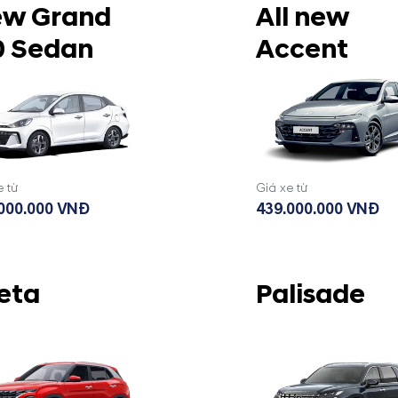
w Grand
All new
0 Sedan
Accent
e từ
Giá xe từ
000.000 VNĐ
439.000.000 VNĐ
eta
Palisade