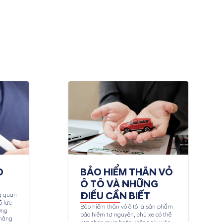
O
BẢO HIỂM THÂN VỎ
Ô TÔ VÀ NHỮNG
ĐIỀU CẦN BIẾT
g quan
ỗ lực
Bảo hiểm thân vỏ ô tô là sản phẩm
ợng
bảo hiểm tự nguyện, chủ xe có thể
 nâng