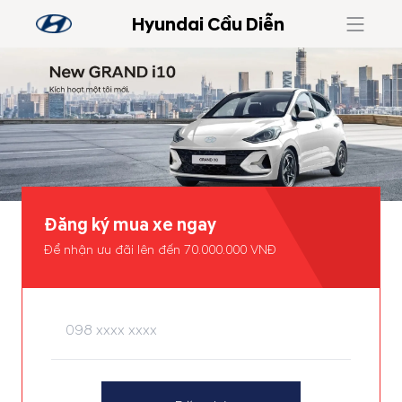
Hyundai Cầu Diễn
Đăng ký mua xe ngay
Để nhận ưu đãi lên đến 70.000.000 VNĐ