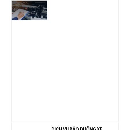
DỊCH VỤ BẢO DƯỠNG XE