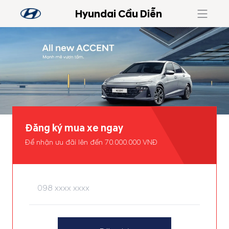
Hyundai Cầu Diễn
Đăng ký mua xe ngay
Để nhận ưu đãi lên đến 70.000.000 VNĐ