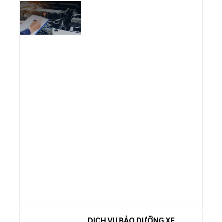
DỊCH VỤ BẢO DƯỠNG XE