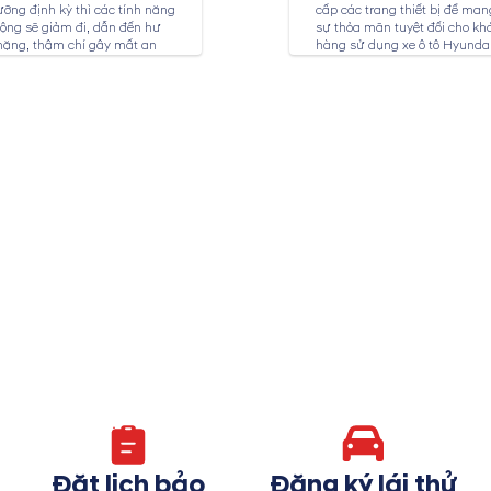
ỡng định kỳ thì các tính năng
cấp các trang thiết bị để mang
ộng sẽ giảm đi, dẫn đến hư
sự thỏa mãn tuyệt đối cho kh
nặng, thậm chí gây mất an
hàng sử dụng xe ô tô Hyundai
ho người sử dụng. Dịch vụ
ỡng xe Hyundai tại...
Đặt lịch bảo
Đăng ký lái thử