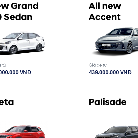
w Grand
All new
0 Sedan
Accent
e từ
Giá xe từ
000.000 VNĐ
439.000.000 VNĐ
eta
Palisade