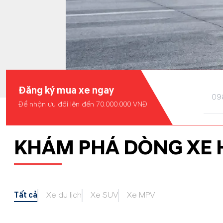
Đăng ký mua xe ngay
Để nhận ưu đãi lên đến 70.000.000 VNĐ
KHÁM PHÁ DÒNG XE 
Tất cả
Xe du lịch
Xe SUV
Xe MPV