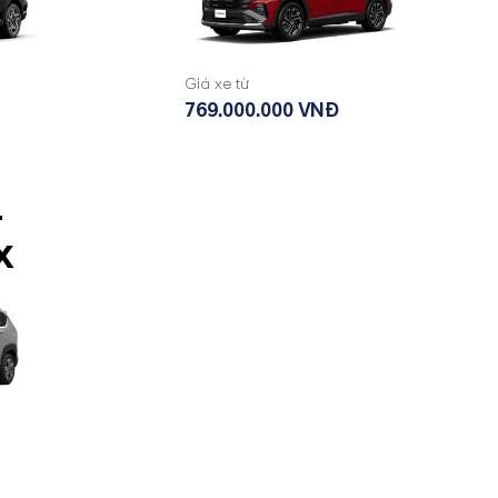
Giá xe từ
769.000.000 VNĐ
-
X