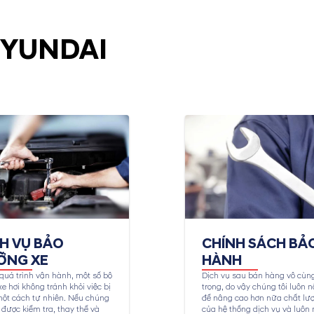
HYUNDAI
CH VỤ BẢO
CHÍNH SÁCH BẢ
ỠNG XE
HÀNH
quá trình vận hành, một số bộ
Dịch vụ sau bán hàng vô cùn
e hơi không tránh khỏi việc bị
trọng, do vậy chúng tôi luôn n
ột cách tự nhiên. Nếu chúng
để nâng cao hơn nữa chất lư
được kiểm tra, thay thế và
của hệ thống dịch vụ và luôn