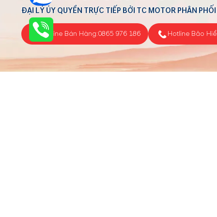
ĐẠI LÝ ỦY QUYỀN TRỰC TIẾP BỞI TC MOTOR PHÂN PHỐI
Hotline Bán Hàng:
0865 976 186
Hotline Bảo Hi
Tin tức
Công ty TNHH Ô tô Việt Phúc
Người đại diện: Trần Thị Lan Phương
Mã số thuế : 0106680700
Ngày cấp : 03/11/2014
Ngày hoạt động: 03/11/2014