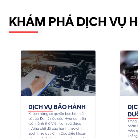
KHÁM PHÁ DỊCH VỤ 
DỊCH VỤ BẢO HÀNH
DỊ
DƯ
Khách hàng có quyền bảo hành ở
bất cứ Đại lý nào của Hyundai trên
Trong 
toàn lãnh thổ Việt Nam và được
phận x
hưởng chế độ bảo hành theo chính
mòn m
sách theo quy định.Các điều khoản
không 