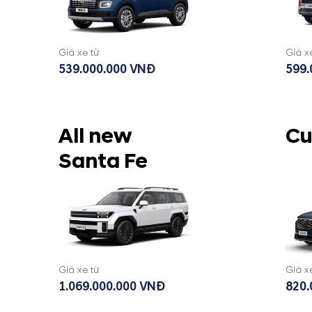
Giá xe từ
Giá x
539.000.000 VNĐ
599.
All new
Cu
Santa Fe
Giá xe từ
Giá x
1.069.000.000 VNĐ
820.