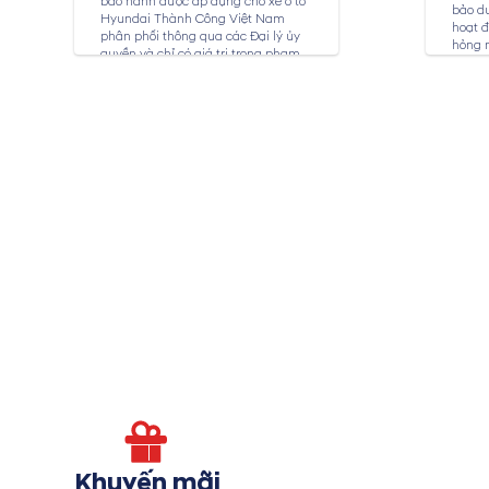
bảo hành được áp dụng cho xe ô tô
bảo dư
Hyundai Thành Công Việt Nam
hoạt đ
phân phối thông qua các Đại lý ủy
hỏng 
quyền và chỉ có giá trị trong phạm
toàn c
vi...
bảo dư
Khuyến mãi