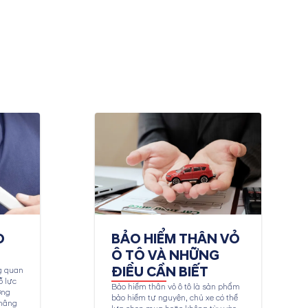
O
BẢO HIỂM THÂN VỎ
Ô TÔ VÀ NHỮNG
ĐIỀU CẦN BIẾT
g quan
ỗ lực
Bảo hiểm thân vỏ ô tô là sản phẩm
ợng
bảo hiểm tự nguyện, chủ xe có thể
 nâng