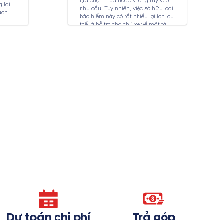
lựa chọn mua hoặc không tùy vào
 lại
nhu cầu. Tuy nhiên, việc sở hữu loại
ách
bảo hiểm này có rất nhiều lợi ích, cụ
.
thể là hỗ trợ cho chủ xe về mặt tài
chính trong trường hợp các bộ phận
bên ngoài xe như vỏ xe, đèn xe,... bị
hư hỏng do tai...
Dự toán chi phí
Trả góp