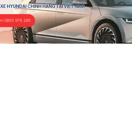
 XE HYUNDAI CHÍNH HÃNG TẠI VIỆT NAM
ểm:
0865 976 186
Sản phẩm
Địa chỉ: Ô số 2, Lô 1, KCN Lai Xá, Kim Chung, Hoài Đức, Hà
Nội
Hotline đặt lịch hẹn - CSKH:
0865 976 186
Hotline hỗ trợ kỹ thuật:
0865 976 186